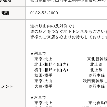
所在地
秋田県横手市山内字土渕字小目倉沢34-8
電話
0182-53-2600
道の駅山内の反対側です
道の駅とをつなぐ地下トンネルもござい
皆様のご来店を心よりお待ちしておりま
★列車で
東京-北上 東北新幹
北上-相野々(山内) 北上線
横手-相野々(山内) 北上
秋田-横手 奥羽本線
東京-大曲 秋田新幹線こまち 
コメント
大曲-横手 奥羽本線
★お車で
東京-北上 東北自動車道 