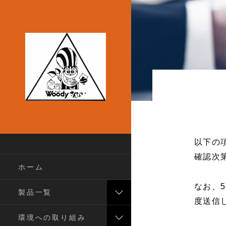
以下の
確認次
ホーム
なお、
製品一覧
度送信
環境への取り組み